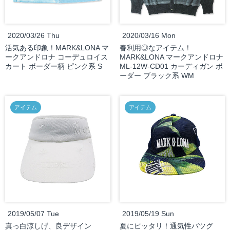
2020/03/26 Thu
2020/03/16 Mon
活気ある印象！MARK&LONA マ
春利用◎なアイテム！
ークアンドロナ コーデュロイス
MARK&LONA マークアンドロナ
カート ボーダー柄 ピンク系 S
ML-12W-CD01 カーディガン ボ
ーダー ブラック系 WM
アイテム
アイテム
2019/05/07 Tue
2019/05/19 Sun
真っ白涼しげ、良デザイン
夏にピッタリ！通気性バツグ